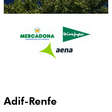
04
Adif-Renfe