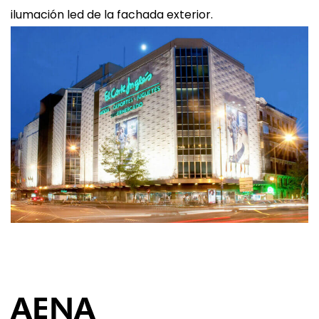
ilumación led de la fachada exterior.
03
AENA