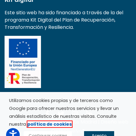
Este sitio web ha sido financiado a través de la del
programa Kit Digital del Plan de Recuperación,
Transformación y Resiliencia.
Utilizamos cookies propias y de terceros como
Google para ofrecer nuestros servicios y llevar un
análisis estadístico de nuestras visitas. Consulte
Copyright © 2023 Electro Élite Madrid | Diseño web
nuestra
política de cookies
Onlinehuelva®
Configurar cookies
Acepto