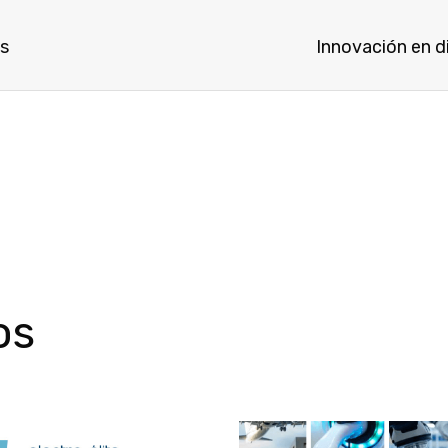
as
Innovación en d
os