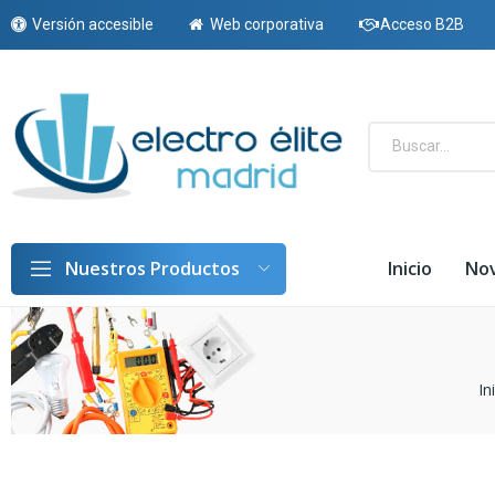
Versión accesible
Web corporativa
Acceso B2B
Inicio
No
Nuestros Productos
In