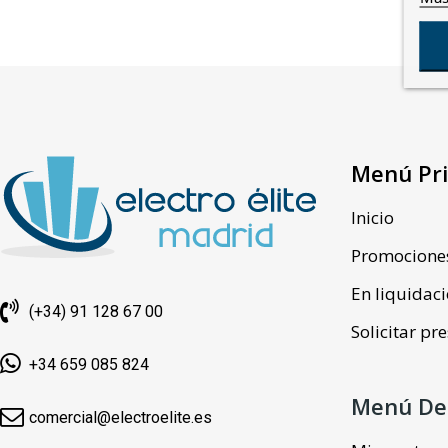
Menú Pri
Inicio
Promocione
En liquidac
(+34) 91 128 67 00
Solicitar p
+34 659 085 824
Menú De
comercial@electroelite.es