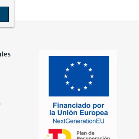
ales
n