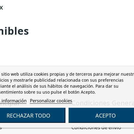
x
nibles
 sitio web utiliza cookies propias y de terceros para mejorar nuest
icios y mostrarle publicidad relacionada con sus preferencias
ante el análisis de sus hábitos de navegación. Para dar su
entimiento sobre su uso pulse el botón Acepto.
 información
Personalizar cookies
ncipal
Condiciones Gener
RECHAZAR TODO
ACEPTO
Condiciones de compra
s
Condiciones de envío