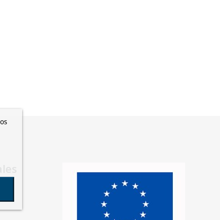
ros
ales