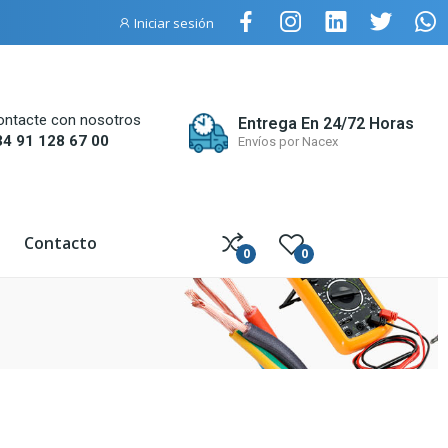
Iniciar sesión
ontacte con nosotros
Entrega En 24/72 Horas
34 91 128 67 00
Envíos por Nacex
Contacto
0
0