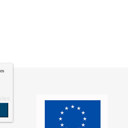
ros
ales