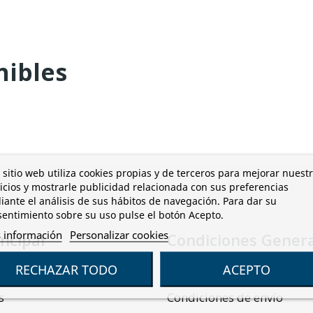
a
nibles
 sitio web utiliza cookies propias y de terceros para mejorar nuest
icios y mostrarle publicidad relacionada con sus preferencias
ante el análisis de sus hábitos de navegación. Para dar su
entimiento sobre su uso pulse el botón Acepto.
 información
Personalizar cookies
ncipal
Condiciones Gener
RECHAZAR TODO
ACEPTO
Condiciones de compra
s
Condiciones de envío