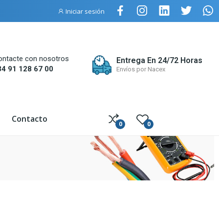
Iniciar sesión
ontacte con nosotros
Entrega En 24/72 Horas
34 91 128 67 00
Envíos por Nacex
Contacto
0
0