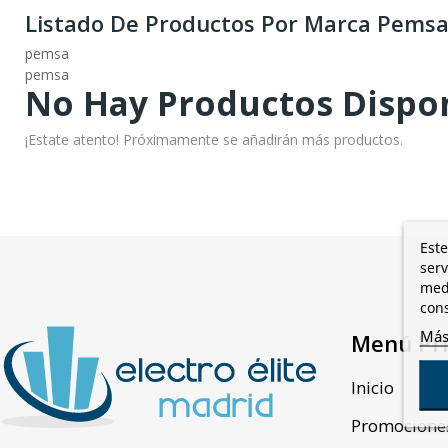
Listado De Productos Por Marca Pems
pemsa
pemsa
No Hay Productos Dispo
¡Estate atento! Próximamente se añadirán más productos.
Este
serv
medi
cons
Más
Menú Pri
Inicio
Promocione