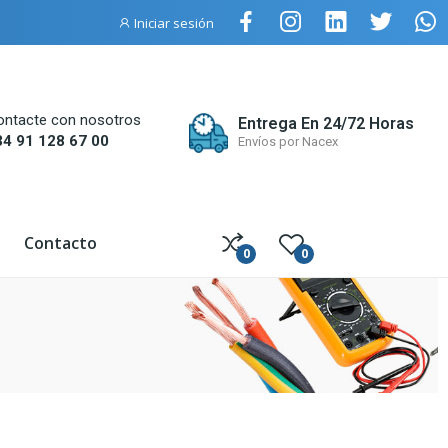
Iniciar sesión
ontacte con nosotros
Entrega En 24/72 Horas
34 91 128 67 00
Envíos por Nacex
Contacto
0
0