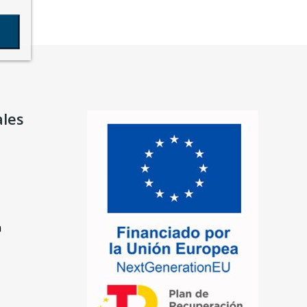
ales
n