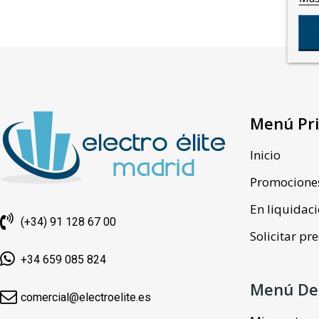
Menú Pri
Inicio
Promocione
En liquidac
(+34) 91 128 67 00
Solicitar p
+34 659 085 824
Menú De
comercial@electroelite.es