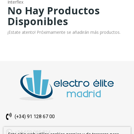
Interflex
No Hay Productos
Disponibles
¡Estate atento! Próximamente se añadirán más productos.
(+34) 91 128 67 00
+34 659 085 824