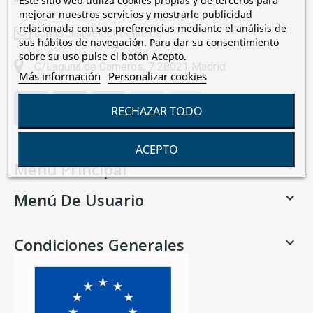
Este sitio web utiliza cookies propias y de terceros para
mejorar nuestros servicios y mostrarle publicidad
relacionada con sus preferencias mediante el análisis de
comercial@electroelite.es
sus hábitos de navegación. Para dar su consentimiento
sobre su uso pulse el botón Acepto.
C/Laguna de Cameros, 7 28021 Madrid
Más información
Personalizar cookies
RECHAZAR TODO
ACEPTO
Menú Principal

Menú De Usuario

Condiciones Generales
