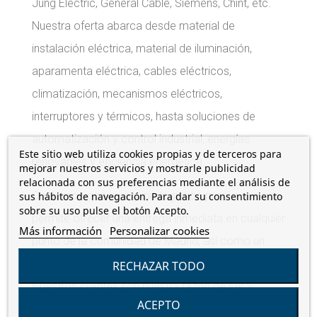
Jung Electric, General Cable, Siemens, Chint, etc.
Nuestra oferta abarca desde material de
instalación eléctrica, material de iluminación,
aparamenta eléctrica, cables eléctricos,
climatización, mecanismos eléctricos,
interruptores y térmicos, hasta soluciones de
automatización y control industrial, energías
Este sitio web utiliza cookies propias y de terceros para
renovables y eficiencia energética.
mejorar nuestros servicios y mostrarle publicidad
relacionada con sus preferencias mediante el análisis de
Contamos con un equipo logístico propio que nos
sus hábitos de navegación. Para dar su consentimiento
sobre su uso pulse el botón Acepto.
permite ofrecer una entrega inmediata en cualquier
Más información
Personalizar cookies
punto de la comunidad de Madrid, así como un
servicio de asesoramiento técnico y postventa.
RECHAZAR TODO
Nuestros clientes son nuestra razón de ser y
ACEPTO
nuestro principal activo. Por eso, les ofrecemos