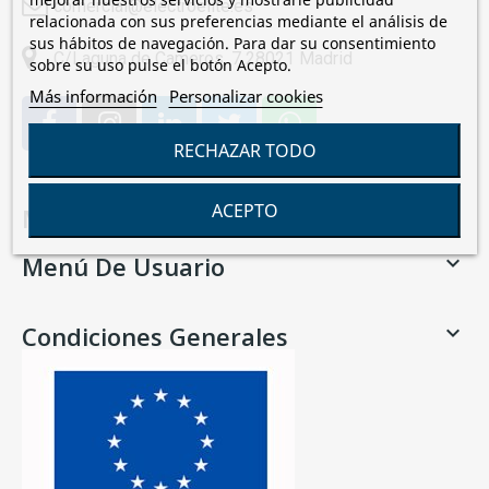
comercial@electroelite.es
relacionada con sus preferencias mediante el análisis de
sus hábitos de navegación. Para dar su consentimiento
C/Laguna de Cameros, 7 28021 Madrid
sobre su uso pulse el botón Acepto.
Más información
Personalizar cookies
RECHAZAR TODO
ACEPTO
Menú Principal

Menú De Usuario

Condiciones Generales
