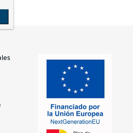
ales
n