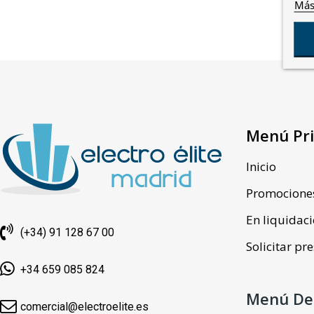
Más
Menú Pri
Inicio
Promocione
En liquidac
(+34) 91 128 67 00
Solicitar p
+34 659 085 824
Menú De
comercial@electroelite.es