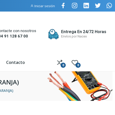
Iniciar sesión
ontacte con nosotros
Entrega En 24/72 Horas
34 91 128 67 00
Envíos por Nacex
Contacto
0
0
ARANJA)
NARANJA)