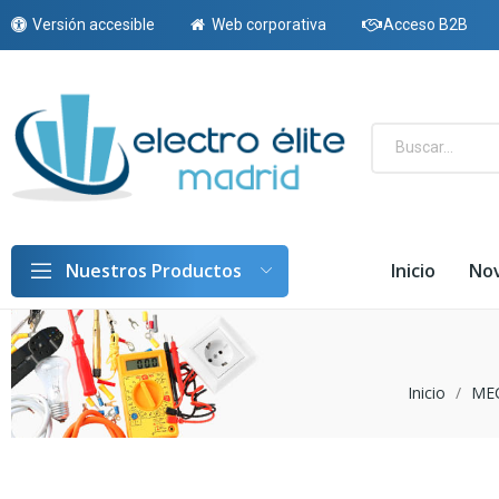
Versión accesible
Web corporativa
Acceso B2B
Inicio
No
Nuestros Productos
Inicio
ME