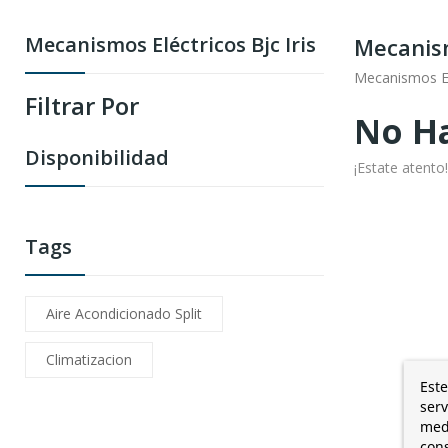
Mecanismos Eléctricos Bjc Iris
Mecanism
Mecanismos Elé
Filtrar Por
No Ha
Disponibilidad
¡Estate atent
Tags
Aire Acondicionado Split
Climatizacion
Este
serv
medi
cons