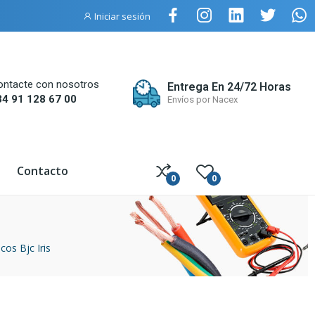
Iniciar sesión
ontacte con nosotros
Entrega En 24/72 Horas
34 91 128 67 00
Envíos por Nacex
Contacto
0
0
os Bjc Iris