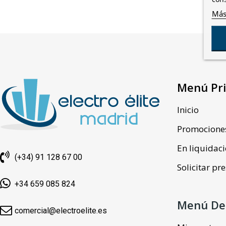
Más
Menú Pri
Inicio
Promocione
En liquidac
(+34) 91 128 67 00
Solicitar p
+34 659 085 824
Menú De
comercial@electroelite.es