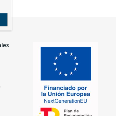
ales
n