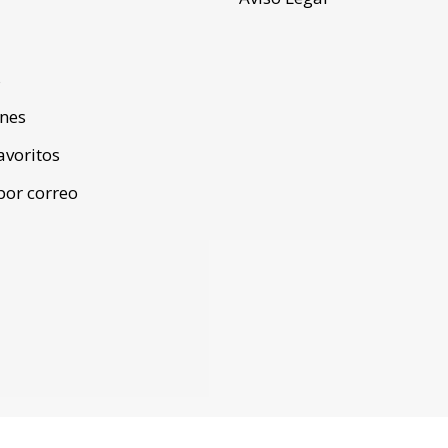
s
ones
favoritos
por correo