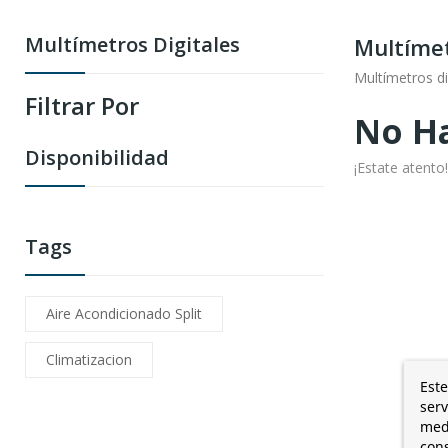
Multímetros Digitales
Multímet
Multímetros di
Filtrar Por
No Ha
Disponibilidad
¡Estate atent
Tags
Aire Acondicionado Split
Climatizacion
Este
serv
medi
cons