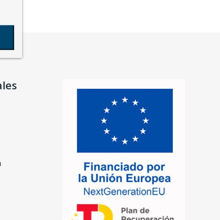
ales
n