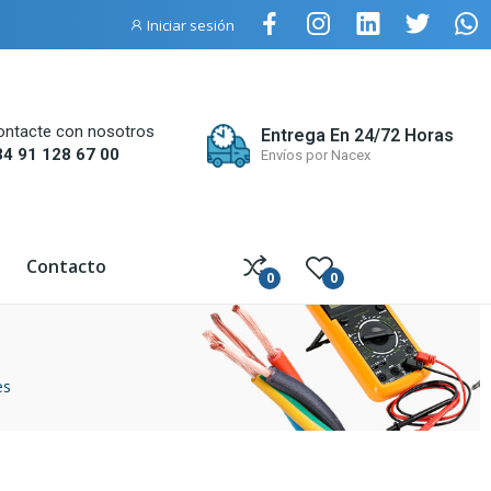
Iniciar sesión
ontacte con nosotros
Entrega En 24/72 Horas
34 91 128 67 00
Envíos por Nacex
Contacto
0
0
es