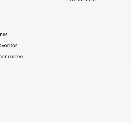
s
ones
favoritos
por correo