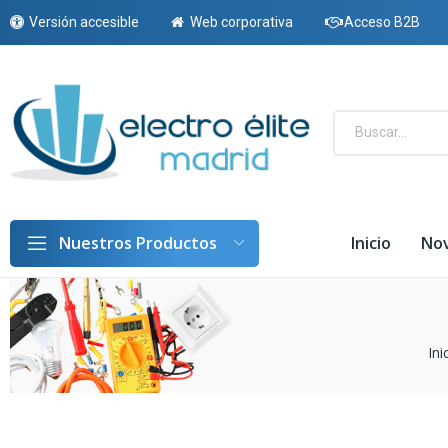
Versión accesible
Web corporativa
Acceso B2B
Inicio
No
Nuestros Productos
Ini