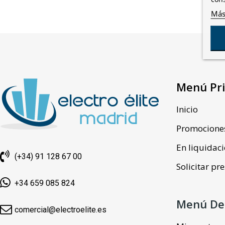
Más
Menú Pri
Inicio
Promocione
En liquidac
(+34) 91 128 67 00
Solicitar p
+34 659 085 824
Menú De
comercial@electroelite.es