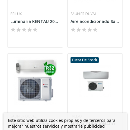
PRILUX
SAUNIER DUVAL
Luminaria KENTAU 20W 840 225mm AC180-250V niquel
Aire acondicionado Saunier Duval SDH19-065NW
Fuera De Stock
SAUNIER DUVAL
FREE-O
Este sitio web utiliza cookies propias y de terceros para
Aire acondicionado Saunier Duval SDH19-065NW
AIRE ACONDICIONADO INVERTER FREE-O FRIO/CALOR...
mejorar nuestros servicios y mostrarle publicidad