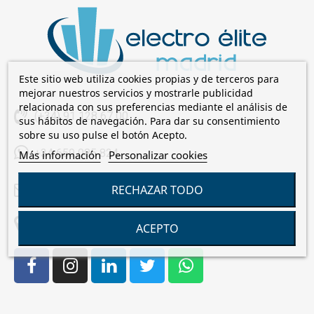
Este sitio web utiliza cookies propias y de terceros para
mejorar nuestros servicios y mostrarle publicidad
relacionada con sus preferencias mediante el análisis de
(+34) 91 128 67 00
sus hábitos de navegación. Para dar su consentimiento
sobre su uso pulse el botón Acepto.
+34 659 085 824
Más información
Personalizar cookies
RECHAZAR TODO
comercial@electroelite.es
C/Laguna de Cameros, 7 28021 Madrid
ACEPTO