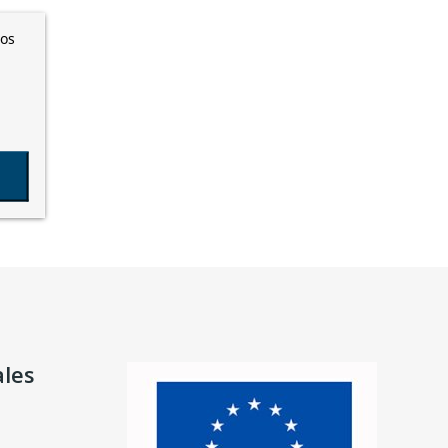
ros
ales