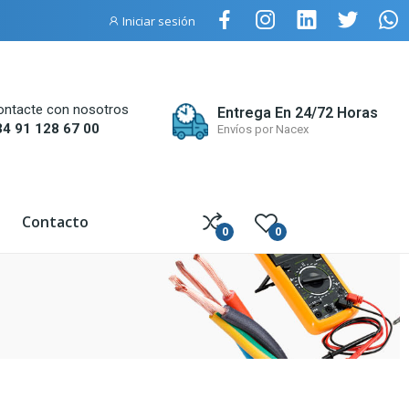
Iniciar sesión
ontacte con nosotros
Entrega En 24/72 Horas
34 91 128 67 00
Envíos por Nacex
Contacto
0
0