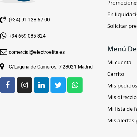
Promocione
En liquidac
(+34) 91 128 67 00
Solicitar p
+34 659 085 824
Menú De
comercial@electroelite.es
Mi cuenta
C/Laguna de Cameros, 7 28021 Madrid
Carrito
Mis pedido
Mis direcci
Mi lista de 
Mis alertas 