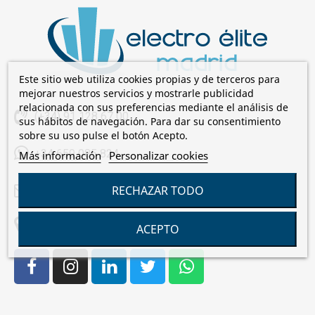
Este sitio web utiliza cookies propias y de terceros para
mejorar nuestros servicios y mostrarle publicidad
relacionada con sus preferencias mediante el análisis de
(+34) 91 128 67 00
sus hábitos de navegación. Para dar su consentimiento
sobre su uso pulse el botón Acepto.
+34 659 085 824
Más información
Personalizar cookies
RECHAZAR TODO
comercial@electroelite.es
C/Laguna de Cameros, 7 28021 Madrid
ACEPTO