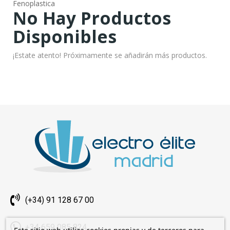
Fenoplastica
No Hay Productos
Disponibles
¡Estate atento! Próximamente se añadirán más productos.
(+34) 91 128 67 00
+34 659 085 824