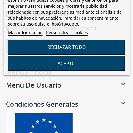
Este sitio web utiliza cookies propias y de terceros para
mejorar nuestros servicios y mostrarle publicidad
relacionada con sus preferencias mediante el análisis de
comercial@electroelite.es
sus hábitos de navegación. Para dar su consentimiento
sobre su uso pulse el botón Acepto.
C/Laguna de Cameros, 7 28021 Madrid
Más información
Personalizar cookies
RECHAZAR TODO
ACEPTO
Menú Principal

Menú De Usuario

Condiciones Generales
