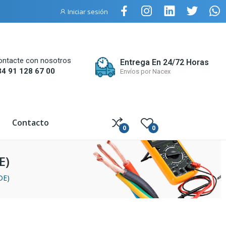
Iniciar sesión
ontacte con nosotros
Entrega En 24/72 Horas
34 91 128 67 00
Envíos por Nacex
Contacto
0
0
E)
DE)