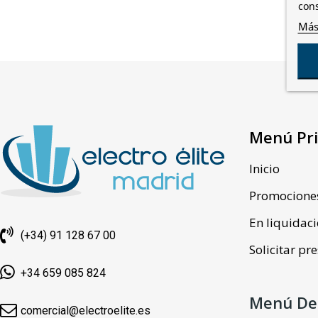
cons
Más
Menú Pri
Inicio
Promocione
En liquidac
(+34) 91 128 67 00
Solicitar p
+34 659 085 824
Menú De
comercial@electroelite.es