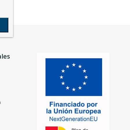
ales
n