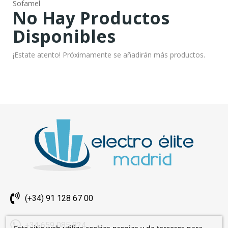
Sofamel
No Hay Productos
Disponibles
¡Estate atento! Próximamente se añadirán más productos.
(+34) 91 128 67 00
+34 659 085 824