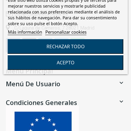
Este sitio web utiliza cookies propias y de terceros para
mejorar nuestros servicios y mostrarle publicidad
relacionada con sus preferencias mediante el análisis de
comercial@electroelite.es
sus hábitos de navegación. Para dar su consentimiento
sobre su uso pulse el botón Acepto.
C/Laguna de Cameros, 7 28021 Madrid
Más información
Personalizar cookies
RECHAZAR TODO
ACEPTO
Menú Principal

Menú De Usuario

Condiciones Generales
